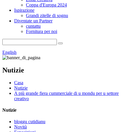
Coppa d'Europa 2024
Ispirazione
Grandi zitelle di sognu
Diventate un Partner
cuntattu
Fornitura per noi
English
Nutizie
Casa
Nutizie
A più grande fiera cummerciale di u mondu per u settore
creativo
Nutizie
bloggu cutidianu
Novità