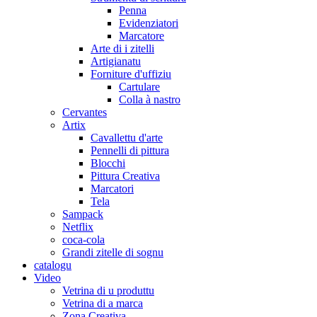
Penna
Evidenziatori
Marcatore
Arte di i zitelli
Artigianatu
Forniture d'uffiziu
Cartulare
Colla à nastro
Cervantes
Artix
Cavallettu d'arte
Pennelli di pittura
Blocchi
Pittura Creativa
Marcatori
Tela
Sampack
Netflix
coca-cola
Grandi zitelle di sognu
catalogu
Video
Vetrina di u produttu
Vetrina di a marca
Zona Creativa