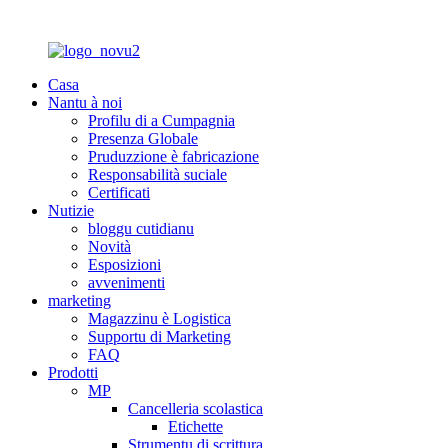
Casa
Nantu à noi
Profilu di a Cumpagnia
Presenza Globale
Pruduzzione è fabricazione
Responsabilità suciale
Certificati
Nutizie
bloggu cutidianu
Novità
Esposizioni
avvenimenti
marketing
Magazzinu è Logistica
Supportu di Marketing
FAQ
Prodotti
MP
Cancelleria scolastica
Etichette
Strumentu di scrittura