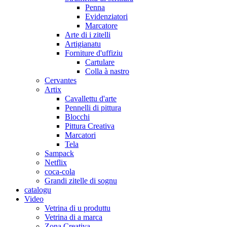
Penna
Evidenziatori
Marcatore
Arte di i zitelli
Artigianatu
Forniture d'uffiziu
Cartulare
Colla à nastro
Cervantes
Artix
Cavallettu d'arte
Pennelli di pittura
Blocchi
Pittura Creativa
Marcatori
Tela
Sampack
Netflix
coca-cola
Grandi zitelle di sognu
catalogu
Video
Vetrina di u produttu
Vetrina di a marca
Zona Creativa