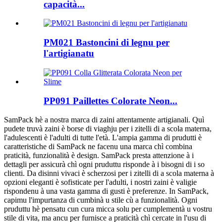
capacità...
PM021 Bastoncini di legnu per
l'artigianatu
PP091 Paillettes Colorate Neon...
SamPack hè a nostra marca di zaini attentamente artigianali. Quì
pudete truvà zaini è borse di viaghju per i zitelli di a scola materna,
l'adulescenti è l'adulti di tutte l'età. L'ampia gamma di prudutti è
caratteristiche di SamPack ne facenu una marca chì combina
praticità, funzionalità è design. SamPack presta attenzione à i
dettagli per assicurà chì ogni pruduttu risponde à i bisogni di i so
clienti. Da disinni vivaci è scherzosi per i zitelli di a scola materna à
opzioni eleganti è sofisticate per l'adulti, i nostri zaini è valigie
rispondenu à una vasta gamma di gusti è preferenze. In SamPack,
capimu l'impurtanza di cumbinà u stile cù a funzionalità. Ogni
pruduttu hè pensatu cun cura micca solu per cumplementà u vostru
stile di vita, ma ancu per furnisce a praticità chì cercate in l'usu di