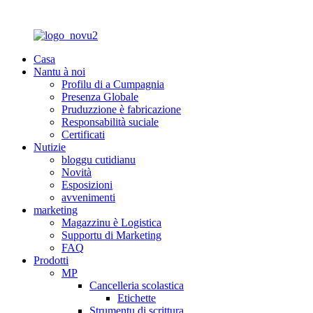
Casa
Nantu à noi
Profilu di a Cumpagnia
Presenza Globale
Pruduzzione è fabricazione
Responsabilità suciale
Certificati
Nutizie
bloggu cutidianu
Novità
Esposizioni
avvenimenti
marketing
Magazzinu è Logistica
Supportu di Marketing
FAQ
Prodotti
MP
Cancelleria scolastica
Etichette
Strumentu di scrittura