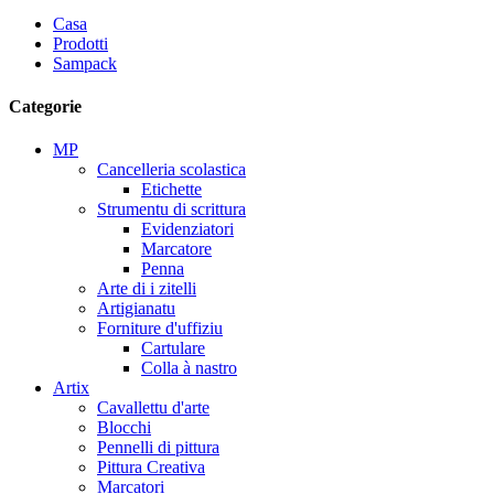
Casa
Prodotti
Sampack
Categorie
MP
Cancelleria scolastica
Etichette
Strumentu di scrittura
Evidenziatori
Marcatore
Penna
Arte di i zitelli
Artigianatu
Forniture d'uffiziu
Cartulare
Colla à nastro
Artix
Cavallettu d'arte
Blocchi
Pennelli di pittura
Pittura Creativa
Marcatori